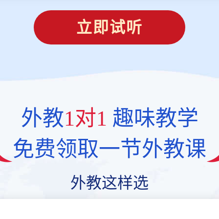
立即试听
外教
1对1
趣味教学
免费领取一节外教课
外教这样选