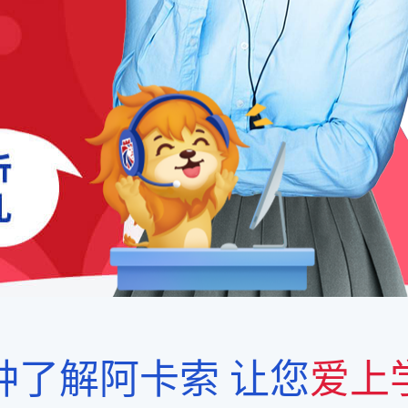
钟了解阿卡索
让您
爱上