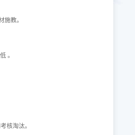
1因材施教。
取率低 。
资格证。
期考核淘汰。