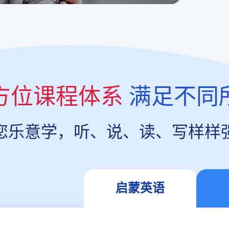
方位课程体系
满足不同
您乐意学，听、说、读、写样样
启蒙英语