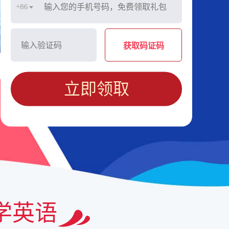
+86
获取码证码
立即领取
学英语