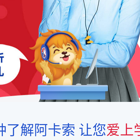
钟了解阿卡索
让您
爱上