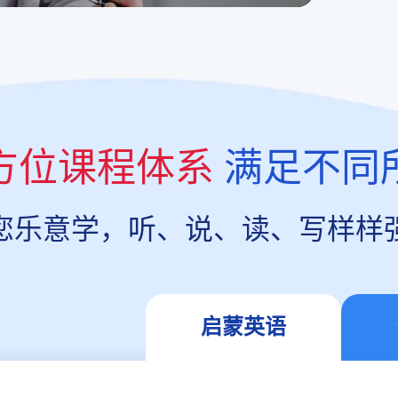
方位课程体系
满足不同
您乐意学，听、说、读、写样样
启蒙英语