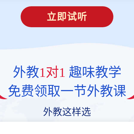
立即试听
外教
1对1
趣味教学
免费领取一节外教课
外教这样选