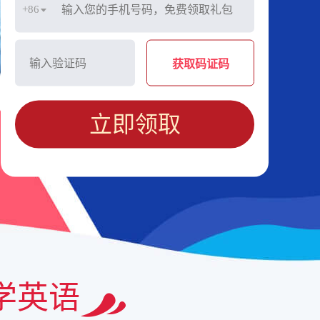
+86
获取码证码
立即领取
学英语