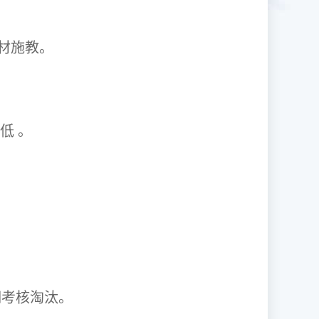
1因材施教。
取率低 。
资格证。
期考核淘汰。