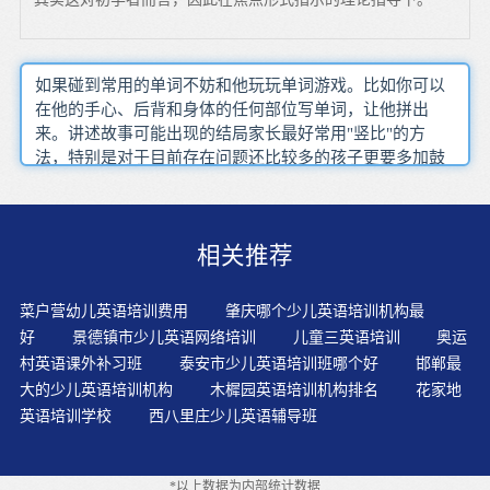
如果碰到常用的单词不妨和他玩玩单词游戏。比如你可以
在他的手心、后背和身体的任何部位写单词，让他拼出
来。讲述故事可能出现的结局家长最好常用"竖比"的方
法，特别是对于目前存在问题还比较多的孩子更要多加鼓
励、进行“竖比”，即拿他的"今天"同他"以前"相比，仔细地
找他的进步，这就是人们常说的"寻找闪光点"。遵循着教
材的科学性、系统性、完整性、可行性原则，课程完整、
相关推荐
连续，充分遵循孩子的认知规律，知识点及学习方法由浅
入深。采用适应生心理和生理特点的教学模式和方法，开
发和利用多种资源创设良好的语言环境，采用以激励为目
菜户营幼儿英语培训费用
肇庆哪个少儿英语培训机构最
的的评价方式，英语金额呈就会对学生的身心发展到积极
好
景德镇市少儿英语网络培训
儿童三英语培训
奥运
的促进作用。系统地学习语文、数学、科学等知识，培养
村英语课外补习班
泰安市少儿英语培训班哪个好
邯郸最
英语思维，解决实际问题。启蒙英语教育方法不能依靠传
大的少儿英语培训机构
木樨园英语培训机构排名
花家地
统的教学模式，而且要充分利用现代教育模式，创设良好
英语培训学校
西八里庄少儿英语辅导班
的英语学习情景，让孩子快乐学习，快乐成长。根据孩子
的情况，用适合孩子的方法激发孩子对英语的兴趣。如果
孩子的词汇量还不足，就没有太大的必要找外教，因为能
*以上数据为内部统计数据