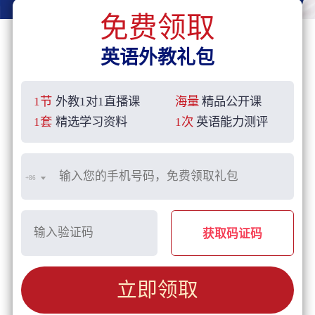
免费领取
英语外教礼包
1节
外教1对1直播课
海量
精品公开课
1套
精选学习资料
1次
英语能力测评
+86
获取码证码
立即领取