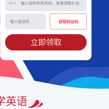
+86
获取码证码
立即领取
学英语