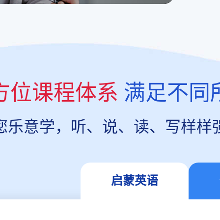
方位课程体系
满足不同
您乐意学，听、说、读、写样样
启蒙英语