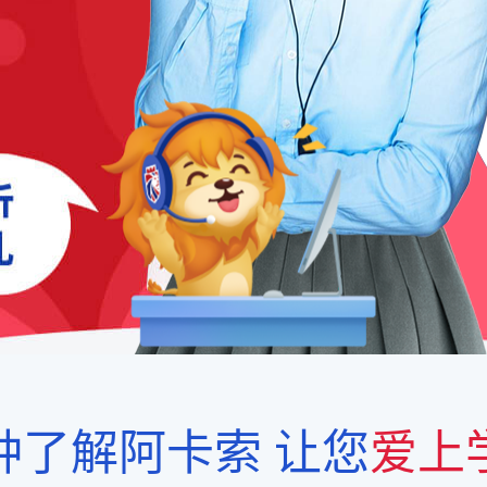
钟了解阿卡索
让您
爱上