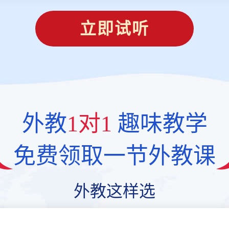
立即试听
外教
1对1
趣味教学
免费领取一节外教课
外教这样选