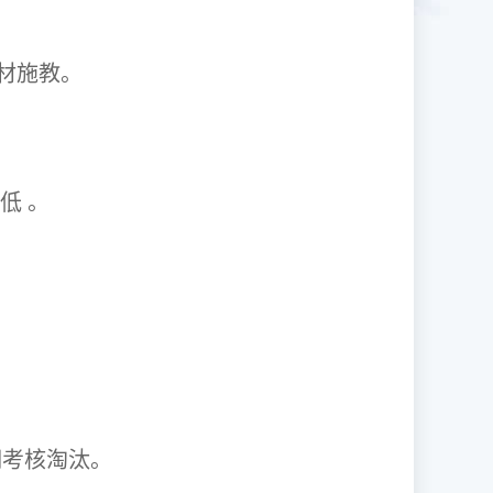
1因材施教。
取率低 。
资格证。
期考核淘汰。