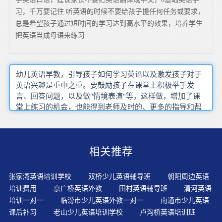
习，千万要记住 听英语的时候不要给孩子提任何任务或要求，
总是希望孩子通过短时间的学习达到高水平的效果，培养学生
把英语当成母语来练习
幼儿英语早教，引导孩子如何学习英语以及激发孩子对于
英语兴趣是重中之重。要鼓励孩子在课堂上积极举手发
言、回答问题，以及做"情境表演"等，这样做，增加了课
堂上练习的机会，也能得到老师及时的、更多的指导和帮
助。家长不辞辛苦地接送孩子，省吃俭用地交纳学习费
用，课后督促孩子学习，这一切，都是为了提高孩子的英
语和水平，有的还因为自己不懂英语、不能辅导孩子学习
相关推荐
而苦恼。有条件的家长完全可以自己提供充足的语言环
境，但是外面的培训课程还是有必要的。学了会用，巩固
知识，运用能力解决问题，这一阶段是孩子们独立学习的
张家湾英语培训学校
双桥少儿英语辅导班
朝阳周边英语
开始。很多家长认为全外教授课，学校档次高，纯外教就
培训费用
京广桥英语外教
田村英语辅导班
清河英语
等同于浸入式教学，孩子一定能学到正规、地道的英语。
培训一对一
临汾市少儿英语外教一对一
南通市少儿英语
其实，外国人不等于外教，会说英语不等于能教英语。模
课后补习
老山少儿英语培训学校
卢沟桥英语培训班
拟各种各样生活中的真实场景，以生动活泼的方式来呈现