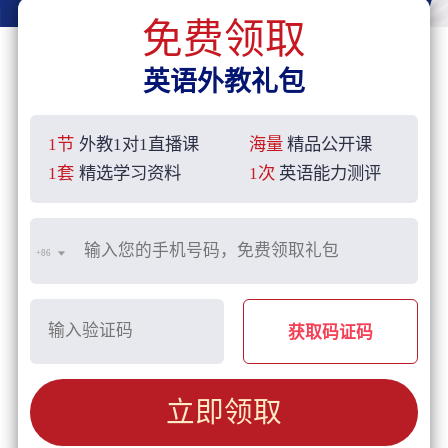
免费领取
英语外教礼包
1节
外教1对1直播课
海量
精品公开课
1套
精选学习资料
1次
英语能力测评
+86
获取码证码
立即领取