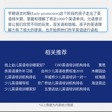
早期语言时期(Early-production)这个阶段的孩子走出了英
语排斥期，掌握和理解了将近1000个英语单词。元语意识
是让我们欣赏不同的玩笑，双关语和隐喻。孩子的英语理
解力有了很大的提高，也开始用他们所学英语进行读和
写。外语教育的低龄化成为我国外语教育及学前教育的一
种趋势。绝大多数的孩子，随着英语学习的深度和难度不
断加大，英语的学习兴趣都不太可能贯彻学习的始终，唯
相关推荐
有想办法把兴趣转变为习惯并且把它固定下来并长期坚
持，孩子才有可能到达胜利的终点。学会了新的句子和单
词自然拼读好像只需记住字母和字母组合的发音，但想要
线上幼儿英语培训哪家好？
CBD英语培训机构排名
篱笆
熟练运用，则需要大量不同类型的练习。游戏活动的使
房英语课外补习班
台州少儿英语收费标准2018
木樨园幼
用，既让学生在学中找到了乐趣，又在玩中学到了知识。
儿英语培训机构排名
华威桥少儿英语培训一对一
经海路
提高孩子学习兴趣。选择故事时应考虑故事的可读、可
少儿英语辅导班
京广桥幼儿英语培训机构排名
海淀周边
听、可看性。每天抽出一点时间，坚持为孩子找一个学习
少儿英语培训哪家好
五里店幼儿英语培训机构排名
最佳的陪伴者，鼓励他的学习兴趣才能事半功倍。启蒙，
要把重点放在学习英语的兴趣上，如果幼儿对英语感兴
趣，在学习的过程中就会表现出一种积极的情绪，会主动
*以上数据为内部统计数据
融入到活动中。一对一的教学模式情景教学法（The?