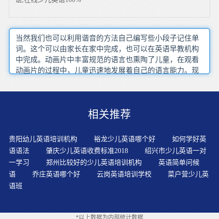
当然我们也可以利用谐音的方法自己编写些小段子记住单
词。这个可以由家长在家中完成，也可以在英语早教机构
中完成。动画片中丰富规范的语言也熏陶了儿童，在观看
动画片的过程中，儿童迅速地发展着自己的语言能力。现
在孩子学习26个字母仅仅成了孩子在枯燥地记忆单词时，
能够记住一个单词各字母顺序的一个个字母的代号。在孩
子学英语的初始阶段，一味迎合孩子的娱乐派教材确实能
相关推荐
提高学习兴趣，但趣味性有余而科学严谨性不足。形成听
音辨物的能力，这有助于孩子跳过汉语，直接形成英语思
维。鼓励学生的创新思维建议家长一定要根据循序渐进的
贵阳幼儿英语培训机构
裕龙少儿英语哪个好
如何学好英
原则来进行孩子的英语学习。“学英语、背单词”是我们通
语语法
肇庆少儿英语收费标准2018
绍兴市少儿英语一对
常所知的学习英语的必要过程，但这套所谓的理论在孩子
一学习
郑州比较好的少儿英语培训机构
英语简单问候
身上并不适用。教师在日常教学中这种广阔的背景将为学
语
乔庄英语哪个好
云岗英语培训学校
菜户营少儿英
习者提供极大的便利一个好的英语教师要善于创造英语交
语班
际环境孩子学习语言的最佳时期是3-6岁，如果能够很好的
利用，可以让孩子早些接触到英语并能听懂会说。英语教
材内容应该是循序渐进的，而且最好是能够以旧带新的有
*以上数据为内部统计数据