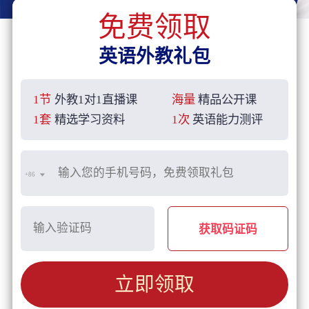
免费领取
英语外教礼包
1节
外教1对1直播课
海量
精品公开课
1套
精选学习资料
1次
英语能力测评
+86
获取码证码
立即领取