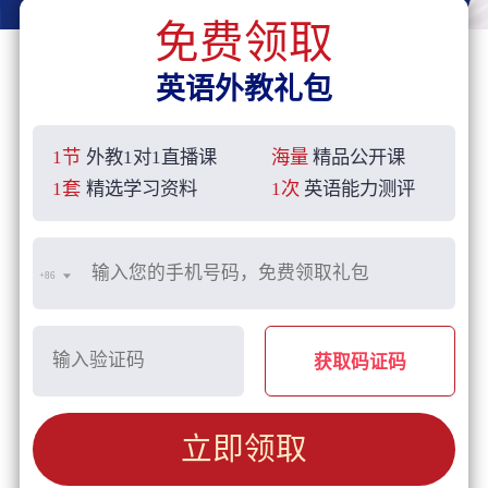
免费领取
英语外教礼包
1节
外教1对1直播课
海量
精品公开课
1套
精选学习资料
1次
英语能力测评
+86
获取码证码
立即领取