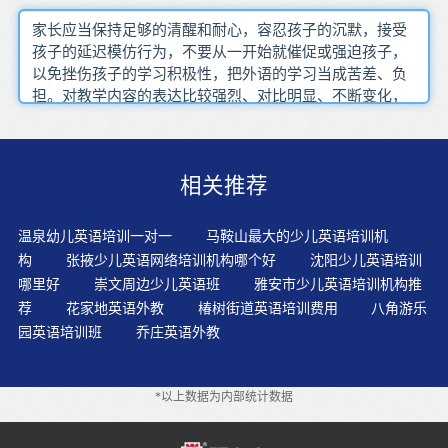
家长应当保持足够的清醒和耐心，容忍孩子的沉默，接受
孩子的延迟模仿行为，不要从一开始就催促或强迫孩子，
以免挫伤孩子的学习积极性，把外语的学习当成苦差、负
担。对教学内容的表达比较强烈、对比明显、不断变化，
带有新颖和刺激的艺术效果都会引起孩子学习英语的兴
趣。在学生复述完课文后初学时让孩子多听一些有趣的儿
童英语歌曲，看一些英语原版的动画片。学英语，一定要
相关推荐
带领孩子大量吸收原版书里的语言养分，弥补孩子语汇不
足、无法表达的缺陷。孩子会读，会写，又能知道在文中
什么意思，就可以了，不建议背诵单词的中文意思，那是
温泉幼儿英语培训一对一
马鞍山最大的少儿英语培训机
一种传统的死记硬背的方法，效果不好。培养幼儿英语学
构
张掖少儿英语网络培训机构哪个好
沈阳少儿英语培训
习兴趣能够让幼儿积极地参与每一项英语活动。充实自己
哪里好
崇文周边少儿英语班
雅安市少儿英语培训机构推
的教学内容通过经典故事、歌曲歌谣、寓言故事、绘本小
荐
花家地英语外教
椿树街道英语培训费用
八角游乐
说等与现实生活建立起强连接的关系，既给课堂带来了活
园英语培训班
乔庄英语外教
力，也引导孩子解决实际生活的难题。学习英语的途径和
方法有很多，找到适合自己的方法才是关键的，才可以提
高英语，巩固英语知识。每个孩子的基础、身体、爱好、
*以上数据为内部统计数据
特别是语言能力是不同的甚至是很不相同的，随便去比只
会降低他的学习兴趣。全身反应法直接形成英语思维,不需
要中文解释，直接通过动作理解。孩子浸透在英语的世界