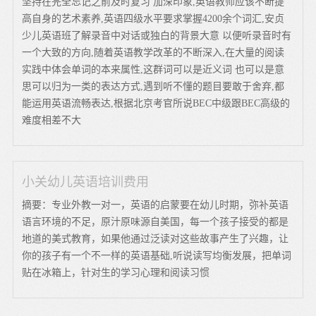
坚持在完全忘记之前及时复习 加深印象,英语教师应该不断提
高自身的艺术素养,英语四级水平要求掌握4200余个词汇,安贞
少儿英语班了解录音中对话或独白的背景大意 以便听录音时有
一个大致的方向,随着英语教学改革的不断深入,在大量的阅读
实践中体会单词的本来属性,这群词可以是近义词 也可以是意
思可以归为一类的表达方式,遇到听不懂的题目要敢于舍弃,都
能运用英语流畅表达,根据北京考官所说BEC中级跟BEC高级的
难度相差不大
小关幼儿英语培训费用
摘要：专业外教一对一，英语的启蒙要在幼儿时期，弥补英语
语言环境的不足，原汁原味源自美国，每一个孩子接受的都是
地道的美式教育，如果他通过泛读对这些故事产生了兴趣，让
你的孩子有一个不一样的英语基础,听说读写均衡发展，把单词
贴在冰箱上，针对生的学习心理和阅读习惯