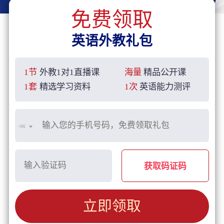
免费领取
英语外教礼包
1节
外教1对1直播课
海量
精品公开课
1套
精选学习资料
1次
英语能力测评
+86
获取码证码
立即领取