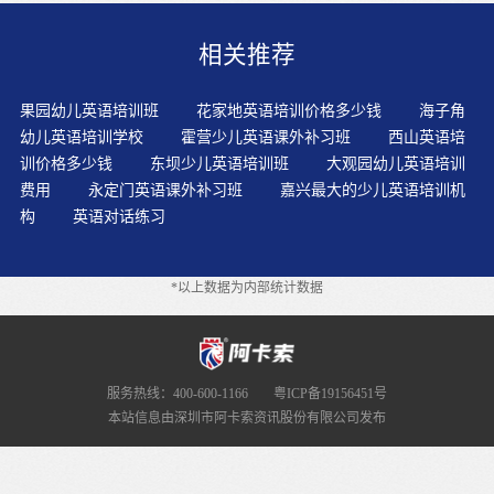
个性化的学习方案。为了给孩子找一家能兼顾孩子口语学
习的少儿英语培训机构，我做了好几天的功课，最终，看
相关推荐
中了一家线上少儿英语培训网站，阿卡索外教网。学了会
用，巩固知识，运用能力解决问题。阶段尽量不要讲语
法，或者说，要把讲语法降低到最低的程度。要让孩子
果园幼儿英语培训班
花家地英语培训价格多少钱
海子角
有"能够学"的内、外因条件，培养孩子具有良好的心理素
幼儿英语培训学校
霍营少儿英语课外补习班
西山英语培
质和个性品质。如今许多孩子学英语的时间越来越早了，
训价格多少钱
东坝少儿英语培训班
大观园幼儿英语培训
身处贪玩的年纪却被迫学习，这只会让孩子越来越对英语
费用
永定门英语课外补习班
嘉兴最大的少儿英语培训机
不感兴趣，甚至厌恶，但家长们又不希望孩子输在起跑线
构
英语对话练习
上，这就需要找个平衡点来结合两者，寻找适合孩子学习
英语的方法，在游戏中学习，也在学习中找到童年的快
乐。在启蒙阶段我们需要一切以孩子的兴趣为先简易的英
*以上数据为内部统计数据
语读物中生词较少，不用费很大的精力查字典，注意力可
集中在内容和文字的表达方式上。家长应当保持足够的清
醒和耐心，容忍孩子的沉默，接受孩子的延迟模仿行为，
不要从一开始就催促或强迫孩子“说呀”、“认认这个词”、
“快写字母”，以免挫伤孩子的学习积极性，把外语的学习
服务热线：400-600-1166
粤ICP备19156451号
当成苦差、负担。每天陪伴孩子熟读一个故事，让孩子反
本站信息由深圳市阿卡索资讯股份有限公司发布
复模仿录音，然后学着像录音一样朗读，直到读熟为止，
这样一个过程既让孩子享受了故事学习的乐趣，也让孩子
不知不觉学会了里面的词句。摹声能引起幼儿的听觉直