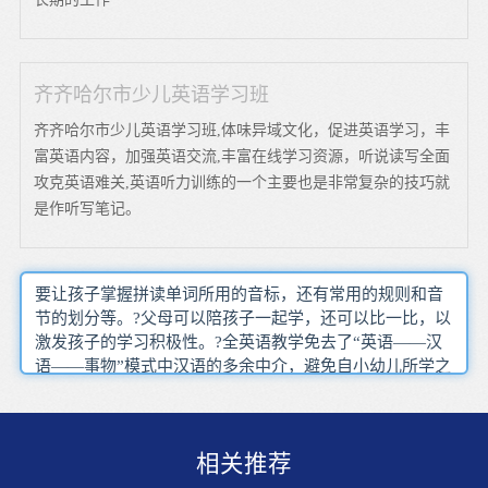
齐齐哈尔市少儿英语学习班
齐齐哈尔市少儿英语学习班,体味异域文化，促进英语学习，丰
富英语内容，加强英语交流,丰富在线学习资源，听说读写全面
攻克英语难关,英语听力训练的一个主要也是非常复杂的技巧就
是作听写笔记。
要让孩子掌握拼读单词所用的音标，还有常用的规则和音
节的划分等。?父母可以陪孩子一起学，还可以比一比，以
激发孩子的学习积极性。?全英语教学免去了“英语——汉
语——事物”模式中汉语的多余中介，避免自小幼儿所学之
英语成为Ch-english。喜欢唱歌是孩子的天性，家长可利用
孩子这种天性，选择简单的英语歌曲让孩子欣赏、感悟。
丰富多彩的游戏最容易引起学生的注意，也最能激发他们
相关推荐
的学习兴趣。“学英语、背单词”是我们通常所知的学习英
语的必要过程，但这套所谓的理论在孩子身上并不适用。