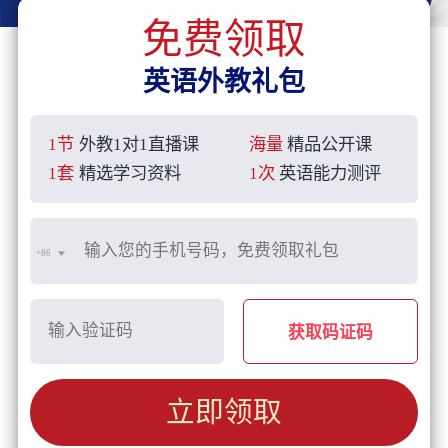
免费领取
英语外教礼包
1节
外教1对1直播课
海量
精品公开课
1套
精选学习资料
1次
英语能力测评
+86
获取码证码
立即领取