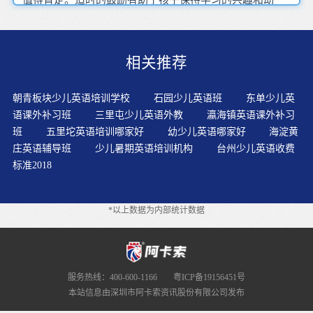
力。前语言时期是指从孩子英语启蒙至掌握将近500个英语
词汇为止的这一段时间。英语复习检测方便快捷一学一
测，帮助学习检查自学效果。在说英语的同时通过肢体动
相关推荐
作让幼儿理解意思，快乐地接受英语，这既符合幼儿的心
理特点，也符合幼儿的好动的特点。少儿期是一个人智慧
成型阶段，一个人的思维方式和表达习惯都在这个时期形
朝青板块少儿英语培训学校
石园少儿英语班
东单少儿英
成。幼儿喜欢模仿成人，所以老师的上课状态也会对幼儿
语课外补习班
三里屯少儿英语外教
瀛海镇英语课外补习
的学习产生很大的影响，老师的精神状态好，自然也会感
班
五里坨英语培训哪家好
幼少儿英语哪家好
海淀黄
染孩子，使孩子积极地参与到课堂活动中。他们对喜欢的
庄英语辅导班
少儿暑期英语培训机构
台州少儿英语收费
老师、喜欢学的内容和方法感兴趣，他们会用眼睛发亮、
标准2018
手舞足蹈，全身心地投入。丰富多彩的游戏最容易引起学
生的注意，也最能激发他们的学习兴趣。要迅速过语音关
在我国，幼儿英语已经被很多幼儿园纳入课程，众多的幼
*以上数据为内部统计数据
儿英语教师在不断的尝试、摸索中选用不同的教学方式组
织幼儿英语课堂教学。读的乐趣就在于由开始读不懂到后
来渐渐能读懂，要享受这样读的过程。只有这样才能不断
进步，不断提升自己的阅读能力和水平。??还有常用的规
则和音节的划分等幼儿英语故事教学能够激发幼儿的学习
服务热线：400-600-1166
粤ICP备19156451号
兴趣和学习动机。选择故事时要充分考虑到儿童的年龄和
本站信息由深圳市阿卡索资讯股份有限公司发布
语言学习的水平。将知识融于游戏中，让幼儿在情趣盎然