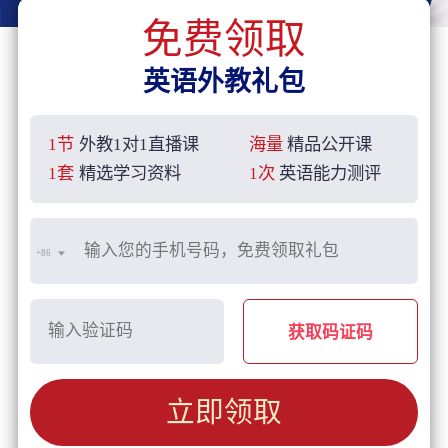
免费领取
英语外教礼包
1节
外教1对1直播课
海量
精品公开课
1套
精选学习资料
1次
英语能力测评
+86
获取码证码
立即领取