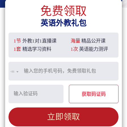
免费领取
英语外教礼包
1节
外教1对1直播课
海量
精品公开课
1套
精选学习资料
1次
英语能力测评
+86
获取码证码
立即领取