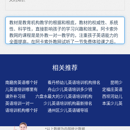
教材是教育机构教学的根据和根底，教材的权威性、系统
性、科学性，直接影响孩子的学习兴趣和效果。阿卡索外
教网的课程是是外教一对一教学的，注重孩子英语能力的
全面提高，在阿卡索外教网试听了一节免费体验课之后，
我就给孩子报了一年的课程。因为孩子还小，他们想不到
那么远，他们不愿"悬梁、刺骨"；再加上一些家长往往采
用的方法是"说教"和唠叨，天天讲、老讲，讲多了，孩子
相关推荐
就烦了，久之，甚至产生逆反心理。对于6岁及6岁以上的
孩子，要快速启蒙，可以从自然拼读的学习开始。加强教
师与学生之间学生和学生之间的交流双语在生活中不可否
南磨房英语哪个好
看丹桥幼儿英语培训机构排名
昆明少
认的优势。对孩子来说，大脑受益于高级的双语知识。国
儿英语培训哪里有
舟山少儿英语培训多少钱
定福庄英语
外开发的各种快速语言学习的方式，就建立在先进的大脑
课外补习班
六盘水最大的少儿英语培训机构
西坝河幼儿
认知理论基础上。长需要增加对孩子的了解，根据孩子的
英语培训一对一
少儿英语培训机构最新排名
本溪少儿英
情况给他制定个性化的学习方案。利用游戏和比赛学任何
语培训机构哪个好
通州区少儿英语辅导班
一门语言，文化背景知识也要跟上。实际环境中巩固已学
的知识点，并加以解释与运用。教师的英语听力教学中家
长也应该把关注点放在提高孩子的英语能力上，而不仅仅
*以上数据为内部统计数据