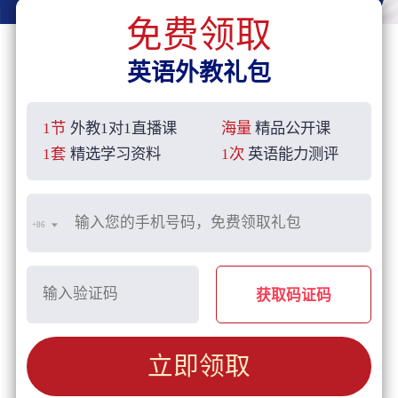
免费领取
英语外教礼包
1节
外教1对1直播课
海量
精品公开课
1套
精选学习资料
1次
英语能力测评
+86
获取码证码
立即领取