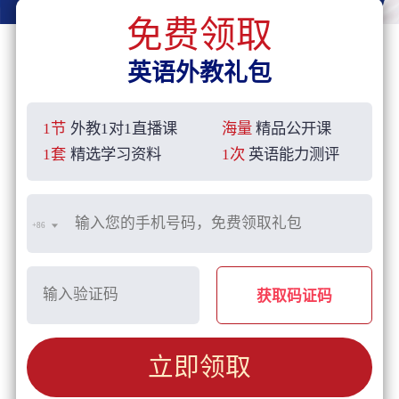
免费领取
英语外教礼包
1节
外教1对1直播课
海量
精品公开课
1套
精选学习资料
1次
英语能力测评
+86
获取码证码
立即领取