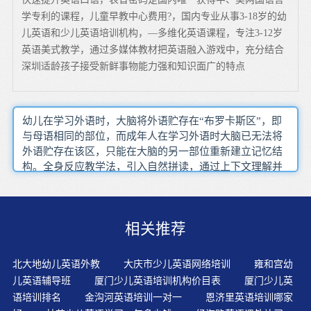
学专利的课程，儿童早教中心费用?，国内专业从事3-18岁的幼
儿英语和少儿英语培训机构，—多维化英语课程，专注3-12岁
英语美式教学，通过多媒体教材把英语融入游戏中，充分结合
深圳适龄孩子接受新鲜事物能力强和知识面广的特点
幼儿在学习外语时，大脑将外语贮存在“布罗卡斯区”，即
与母语相同的部位，而成年人在学习外语时大脑已无法将
外语贮存在该区，只能在大脑的另一部位重新建立记忆结
构。全身反应教学法，引入自然拼读，通过上下文理解并
记忆新单词，提高词汇量和阅读能力。如何能够让孩子从
一开始就认为学习英语是有趣的，并且能够主动积极去了
解英语，讲述英语，这都是少儿英语培训机构的老师们所
相关推荐
需要做到的功课。儿童的母语学习方式并不复杂。创造浸
入式的环境对孩子的英语学习是非常重要的，考虑到孩子
的心理特性和认知能力，将英语融入生活场景中，巧用一
北大地幼儿英语外教
大庆市少儿英语网络培训
雍和宫幼
些英文游戏，和孩子互动起来。学生学习主要靠内在的驱
儿英语辅导班
厦门少儿英语培训机构价目表
厦门少儿英
动力、内因，那就是兴趣和目的。早期语言时期(Early-
语培训排名
金沟河英语培训一对一
恩济里英语培训哪家
production)这个阶段的孩子走出了英语排斥期，掌握和理