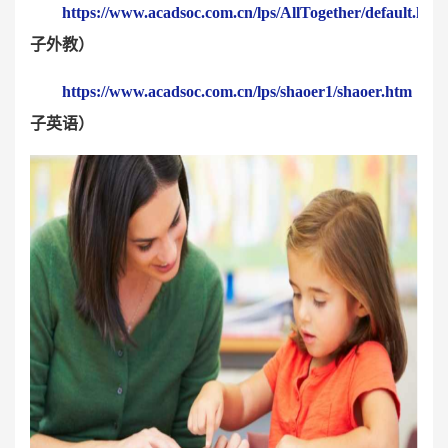
https://www.acadsoc.com.cn/lps/AllTogether/default.htm
子外教）
https://www.acadsoc.com.cn/lps/shaoer1/shaoer.htm
（亲
子英语）