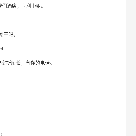
y.欢迎来到我们酒店，享利小姐。
咱们开始干吧。
d.
n Smith.史密斯船长，有你的电话。
!