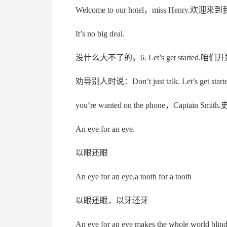
Welcome to our hotel，miss Henr
It’s no big deal.
没什么大不了的。6. Let’s get started.
劝导别人时说：Don’t just talk. Let’s get starte
you‘re wanted on the phone，Captai
An eye for an eye.
以眼还眼
An eye for an eye,a tooth for a tooth
以眼还眼，以牙还牙
An eye for an eye makes the whole world blind