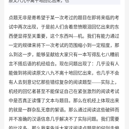
原文八九不离十地回忆出来，也
点题无非是寄希望于某一次考过的题目在即将来临的考
试中再次出现，于是前人们含着悲愤眼泪回忆出来的东
西便显得至关重要，这个东西叫―机。我们有能力通过
一定的规律来将下一次考试的范围缩小到一定程度，那
么到这一步，能够呈献给大家只有一本写得乱七八糟前
言不搭后语的机经组合。现在问题出现了：几乎没有人
能做到将阅读原文八九不离十地回忆出来，也几乎不会
有人去刻意记忆那些错综复杂的阅读题型——实际上，
机经的回忆者甚至不能保证自己在紧张激烈的阅读考试
中是否真正读懂了文本与题目。那么在机经上体现出来
的就是一群杂乱无章的絮语。那么通过阅读这些破碎而
并不准确的汉语信息几乎解决不了实际问题。我们需要
的比这多。那么我来告诉大家这阅读点题是如何剑走偏