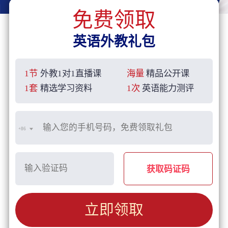
免费领取
英语外教礼包
1节
外教1对1直播课
海量
精品公开课
1套
精选学习资料
1次
英语能力测评
+86
获取码证码
立即领取