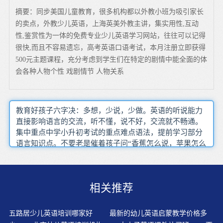
摘要：同步美国儿童教育，很多机构都以外教小班为吸引家长
的卖点，外教少儿英语，上海英美外教主讲，集实用性,互动
性,鉴赏性为一体的免费专业少儿英语学习网站，往往可以记得
很快,而且不容易遗忘，高考英语口语考试，本月注册立即获得
500元主题课程，充分考虑到学生们在特定的剧情中能全面的体
会各种人物个性 戏剧情节 人物关系
教育好孩子六字决：多想，少说，少做。英语的听说能力
直接影响语言的交流，听不懂，说不好，交流就不畅通。
集中重点中学小升初考试的重点难点语法，提前学习部分
语言知识点。不要老是催着孩子问“香蕉怎么说，苹果怎么
说”。要让孩子在自然情境中完整认知，直到能自言自语。
对新内容的强化理解过程，强化学生对单词的理解和记
忆。通过耳濡目染，极大地增强了学生的识记能力，增强
相关推荐
了学习效果，把枯燥的语言学习变成了轻松的录像欣赏。
采用适应生心理和生理特点的教学模式和方法，开发和利
用多种资源创设良好的语言环境，采用以激励为目的的评
五路居少儿英语培训哪家好
最新的幼儿英语启蒙教学价格多
价方式，英语金额呈就会对学生的身心发展到积极的促进