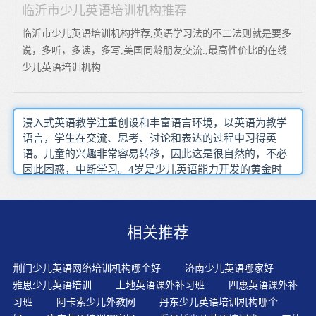
临沂市少儿英语培训机构推荐
临沂市少儿英语培训机构推荐,英语学习法的不二法则就是要多
说，多听，多读，多写,美国同龄朋友交流.,最高性价比的在线
少儿英语培训机构
浸入式英语教学注重创设和丰富语言环境，以英语为教学
语言，学生在交流、思考、讨论和表达的过程中习得英
语。儿童的兴趣非常容易转移，因此这是很自然的，不必
因此困惑，中断学习。4岁是少儿英语能力开发的黄金时
间，这个年龄段的孩子更容易接受语言及其所“携带”的文
化元素，这也意味着这个时期学习英语，不仅词汇记忆
快，孩子还能从小培养英语思维及对西方文化的初步认
相关推荐
识。物质环境的创设又需要灵活多变幼儿学习英语，在不
同的阶段学习英语的方向不同。一边看书，一边跟着读，
家长一边在旁边予以讲解，讲解是指根据句子的意思，用
荆门少儿英语网络培训机构哪个好
济南少儿英语哪家好
各种形象生动的动作配合面部表情进行演示，从而让孩子
雅思少儿英语培训
上地英语课外补习班
四惠英语课外补
习惯英语思维。不仅可以激活课堂气氛让孩子多在浸入式
习班
阿卡索少儿外教网
丹东少儿英语培训机构哪个
环境中感受和使用英语，培养孩子英语思维，习惯生活中