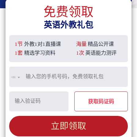
免费领取
英语外教礼包
1节
外教1对1直播课
海量
精品公开课
1套
精选学习资料
1次
英语能力测评
+86
获取码证码
立即领取