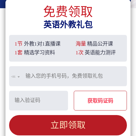
免费领取
英语外教礼包
1节
外教1对1直播课
海量
精品公开课
1套
精选学习资料
1次
英语能力测评
+86
获取码证码
立即领取