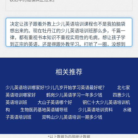
决定让孩子跟着外教上少儿英语培训课程也不是我拍脑袋
想出来的。现在牡丹江的少儿英语培训班那么多，千篇一
律，都有重视书本知识不重视实用性的毛病，想让孩子学
到正宗的英语，还是得跟外教学习。打听了一圈，没想到
牡丹江的外教老师还挺多的，跟同事一说，他就跟我介绍
了三位。花时间了解了一下这几位外教老师的具体情况，
我总体的印象不是很好，他们的毛病主要集中在三点，专
相关推荐
业背景不明、说不清国籍、从业资质不明。思前想后，我
还是放弃了牡丹江本地外教这一选项，选择了一家线上少
儿英语学习平台，阿卡索外教网。这家网站拥有两千多名
少儿英语培训哪家好?少儿几岁开始学习英语最好呢？
北七家
专业素质过硬、教学经验丰富的外教老师。
英语培训哪家好
鹤岗少儿英语学习一年多少钱
四惠少儿
英语培训班
大山子英语哪个好
铜仁十大少儿英语培训机
构
生物医药基地英语辅导班
少儿英语培训资料
水碓
子英语培训班
双鸭山少儿英语培训一期多少钱
*以上数据为内部统计数据