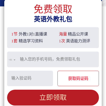
免费领取
英语外教礼包
1节
外教1对1直播课
海量
精品公开课
1套
精选学习资料
1次
英语能力测评
+86
获取码证码
立即领取