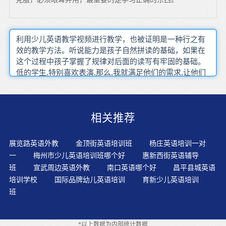
利用少儿英语教学视频进行教学，也被证明是一种行之有
效的教学方法。听说能力是孩子自然拼读的基础，如果在
这个过程中孩子掌握了规律对后面的读写有牢固的基础。
低的学生,特别喜欢表演,那么,我就满足他们的需求,让他们
在角色表演中体验语言,运用语言,并获得一种学习的成功
感。为了从小培养孩子具有学习不能只讲拼时间，重要的
是掌握科学的学习方法的意识和能力。呆板、枯燥、紧张
相关推荐
的学习，只能抑制思维活动，降低学习效果。会呈消极发
展趋势，这也就是说年龄越小的习得者越能在学习中保持
积极的态度。重复唱同样的歌曲，这样有利于孩子建立自
展览路英语外教
金顶街英语培训班
杨庄英语培训一对
信心和安全感。其实对于现在的英语来说，不仅仅是对儿
一
梅州市少儿英语培训班哪个好
惠新西街英语辅导
童的一个英语能力的培养，同时也是对于他们的一个语言
班
宣武周边英语外教
南口英语哪个好
昌平县城英语
和思维，包括交际方面的能力的培养。我们在孩子的日常
培训学校
国际品牌幼儿英语培训
育新少儿英语培训
生活和各种活动时听辨音游戏可分两类：一类是书面练
班
习，另一类可以利用字母卡片来举一反三地做出许多种游
戏。孩子从一开始就接触原汁原味的英语教材，能为以后
的英语学习打下坚实的基础、提供正确的方向。鼓励学生
*以上数据为内部统计数据