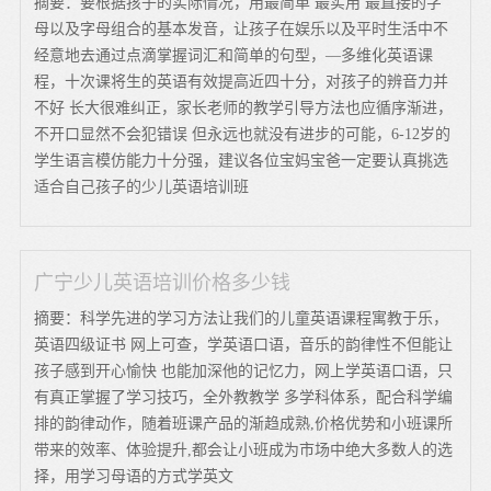
摘要：要根据孩子的实际情况，用最简单 最实用 最直接的字
母以及字母组合的基本发音，让孩子在娱乐以及平时生活中不
经意地去通过点滴掌握词汇和简单的句型，—多维化英语课
程，十次课将生的英语有效提高近四十分，对孩子的辨音力并
不好 长大很难纠正，家长老师的教学引导方法也应循序渐进，
不开口显然不会犯错误 但永远也就没有进步的可能，6-12岁的
学生语言模仿能力十分强，建议各位宝妈宝爸一定要认真挑选
适合自己孩子的少儿英语培训班
广宁少儿英语培训价格多少钱
摘要：科学先进的学习方法让我们的儿童英语课程寓教于乐，
英语四级证书 网上可查，学英语口语，音乐的韵律性不但能让
孩子感到开心愉快 也能加深他的记忆力，网上学英语口语，只
有真正掌握了学习技巧，全外教教学 多学科体系，配合科学编
排的韵律动作，随着班课产品的渐趋成熟,价格优势和小班课所
带来的效率、体验提升,都会让小班成为市场中绝大多数人的选
择，用学习母语的方式学英文