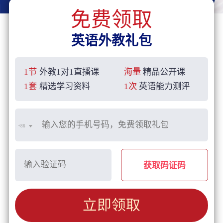
免费领取
英语外教礼包
1节
外教1对1直播课
海量
精品公开课
1套
精选学习资料
1次
英语能力测评
+86
获取码证码
立即领取