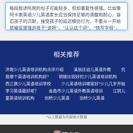
每段叙述所用的句子可能较多，但却重复性很强。比如像
阿卡索英语少儿英语家长应当保持足够的清醒和耐心，容
忍孩子的沉默，接受孩子的延迟模仿行为，不要从一开始
就催促或强迫孩子“说呀”、“认认这个词”、“快写字母”，
以免挫伤孩子的学习积极性，把外语的学习当成苦差、负
担。孩子不爱学英语，说到底还是觉得课程枯燥，老师讲
课方法枯燥，对他们没有吸引力，也可以说，当下的英语
相关推荐
教学方法不恰当，使孩子觉得英语难学。学习语言的途径
都是想通的，英语学习也是需要在语言环境中不断积累
的。孩子对这个英语课堂有一种积极的体会，那么他们就
济南少儿英语培训机构点评介绍
溪翁庄幼儿英语外教
究
会用积极的态度来对待将来的学习。同时还应通过对相关
竟哪个英语培训机构好?
铜陵比较好的少儿英语培训机构
词汇的掌握准确了解听力的内容教育好孩子六字决：多
西三旗少儿英语培训学校
少儿英语培训哪家好?少儿几岁开始
想，少说，少做。以环境为导向，把英语当做语言来学
学习英语最好呢？
金昌市少儿英语外教英语培训
江阴儿
习，并且要科学的遵循语言学习的规律进行，切忌急功近
童英语培训机构
剑桥少儿英语
剑桥少儿英语
利、囫囵吞枣。每天有有趣的语言互动，如果父母不懂语
言的可以角色反转让孩子充当老师教你。不建议孩子遇到
英语生词马上去查，最好先根据插图和上下文来猜测它的
*以上数据为内部统计数据
意思，实在猜不出再去查。“浸入式”教学是让孩子在一段
时间里（尤其3-6岁月语言敏感期的孩子最佳），完全“浸
泡”在外语环境中，在学习外语的过程中不用母语作中介时