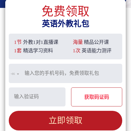
免费领取
英语外教礼包
1节
外教1对1直播课
海量
精品公开课
1套
精选学习资料
1次
英语能力测评
+86
获取码证码
立即领取