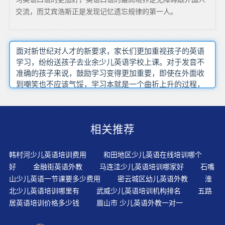
交流，而艾宾浩斯正是发现记忆遗忘规律的第一人。
面对新世纪对人才的新要求，家长们更加重视孩子的英语
学习，纷纷送孩子去业余少儿英语学校上课。对于发音不
准确的孩子来说，鼓励学习变得更加重要，即使在外面收
到嘲笑也不应该气馁，学习本就是一个曲折上升的过程，
坚持下来一定会有所提高。孩子喜欢用玩的方式接受新的
东西，那么也能在玩的过程中学习新东西。对于零起点的
孩子，如果去上那些并不懂中文的外教课，基本上属于是
相关推荐
无效输入，外加翻译二传手，学习效率反而大为降低。家
长陪伴更应对孩子多些陪伴，当然更要用借助外力促进孩
子学习：此时选择合适的英语培训机构就非常重要了。根
韩村河少儿英语培训费用
和田地区少儿英语在线培训哪个
据幼儿的各种不同活动，我们应该整理出不同的英语材
好
金融街英语外教
马连洼少儿英语培训哪家好
石嘴
料，如早接待英语、卫生英语、用餐英语等，在幼儿的一
山少儿英语一节课要多少费用
密云城区幼儿英语外教
淮
日生活中渗透，每个孩子都可以自然随意地用英语表达。
北少儿英语培训哪里有
武威少儿英语培训机构排名
五路
英语学得不好的孩子大有人在，而且占比不小。思考这种
居英语培训价格多少钱
眉山市 少儿英语外教一对一
情况的成因，恐怕还是因为传统英语教学思维和大班教学
制。作为启蒙教育的奠基石，幼儿英语教育也成为了社会