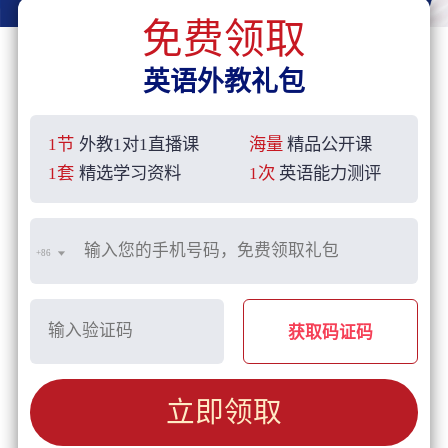
免费领取
英语外教礼包
1节
外教1对1直播课
海量
精品公开课
1套
精选学习资料
1次
英语能力测评
+86
获取码证码
立即领取