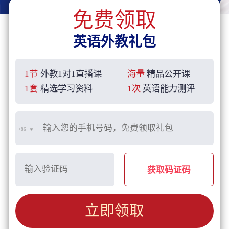
免费领取
英语外教礼包
1节
外教1对1直播课
海量
精品公开课
1套
精选学习资料
1次
英语能力测评
+86
获取码证码
立即领取