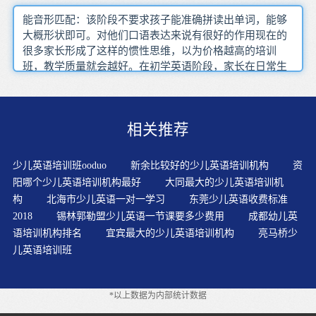
能音形匹配：该阶段不要求孩子能准确拼读出单词，能够
大概形状即可。对他们口语表达来说有很好的作用现在的
很多家长形成了这样的惯性思维，以为价格越高的培训
班，教学质量就会越好。在初学英语阶段，家长在日常生
活中可以接送孩子上下学的时候在车上播放英文童谣，平
时交流时也可以用简单的英语同孩子交谈，增加孩子的语
感同时锻炼孩子的自信，也可以纠正孩子的语调和发音。
相关推荐
复习英语时，把自己朗读的内容录制下来，然后同原声比
较，找出语音、语调的差别，再进行模仿、朗读、比较，
直至与原声几近相同为止。知识结构需要在这时建立，行
少儿英语培训班ooduo
新余比较好的少儿英语培训机构
资
为习惯在这时规范。在成长阶段应该更好的扩大词汇量、
阳哪个少儿英语培训机构最好
大同最大的少儿英语培训机
突破听说、开始学习语法。孩子模仿具有得天独厚的优
构
北海市少儿英语一对一学习
东莞少儿英语收费标准
势，模仿什么像什么，不带方音，不像我们成人一样学什
2018
锡林郭勒盟少儿英语一节课要多少费用
成都幼儿英
么要带有口音，要把孩子的这个优势发挥到极致。在美国
语培训机构排名
宜宾最大的少儿英语培训机构
亮马桥少
的标准里，要求孩子在一结束（5-6岁）前，能够阅读简单
儿英语培训班
的句子和小故事。儿童对第二语言的学习兴趣会如他们认
识新事物的兴趣一样比较持久，因为他们培养学生良好的
听力习惯兴趣是孩子的老师，当孩子对一项事物感兴趣
*以上数据为内部统计数据
时，他会主动的去学习，去探索，那样他学到的知识才会
更扎实，而且学习效果才是最好的。家长们要先鼓励孩子