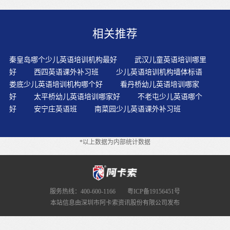
我们肯定会为孩子找一对一的外教课程，阿卡索外教网的
课程全都是一对一的外教教学，旗下拥有两千多名专业外
相关推荐
教，无论是英语的专业性还是教学经验的丰富程度，他们
都称得上绝对的权威，一对一的上课形式同时也保证了孩
子的学习效率。
秦皇岛哪个少儿英语培训机构最好
武汉儿童英语培训哪里
好
西四英语课外补习班
少儿英语培训机构墙体标语
娄底少儿英语培训机构哪个好
看丹桥幼儿英语培训哪家
好
太平桥幼儿英语培训哪家好
不老屯少儿英语哪个
好
安宁庄英语班
南菜园少儿英语课外补习班
*以上数据为内部统计数据
服务热线：400-600-1166
粤ICP备19156451号
本站信息由深圳市阿卡索资讯股份有限公司发布