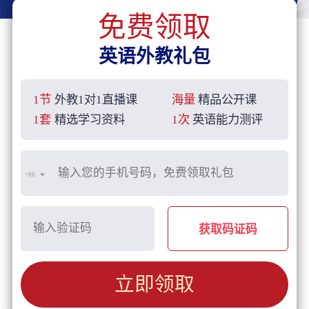
免费领取
英语外教礼包
1节
外教1对1直播课
海量
精品公开课
1套
精选学习资料
1次
英语能力测评
+86
获取码证码
立即领取