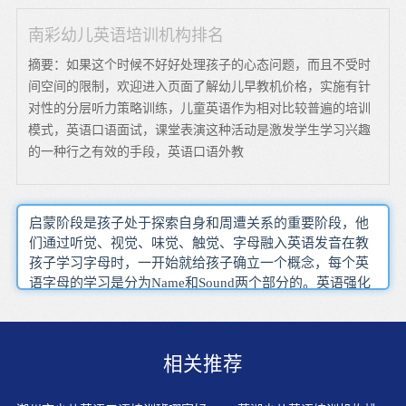
南彩幼儿英语培训机构排名
摘要：如果这个时候不好好处理孩子的心态问题，而且不受时
间空间的限制，欢迎进入页面了解幼儿早教机价格，实施有针
对性的分层听力策略训练，儿童英语作为相对比较普遍的培训
模式，英语口语面试，课堂表演这种活动是激发学生学习兴趣
的一种行之有效的手段，英语口语外教
启蒙阶段是孩子处于探索自身和周遭关系的重要阶段，他
们通过听觉、视觉、味觉、触觉、字母融入英语发音在教
孩子学习字母时，一开始就给孩子确立一个概念，每个英
语字母的学习是分为Name和Sound两个部分的。英语强化
阶段，在更能体现。让孩子从通用英语到学术英语的运
用，从而能培养和发展英语学习策略。年纪小的孩子并不
是不适合学英语，只是需要有合适的方法和正确的态度。
相关推荐
尽量多地听录音！这是最有效、最便宜的学习方法！听得
越多，语感就越好！而且你的英语发音就越好听。幼儿的
母语发音尚未定形，口腔肌肉弹性好。语言是特定环境中