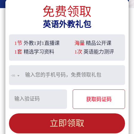
免费领取
英语外教礼包
1节
外教1对1直播课
海量
精品公开课
1套
精选学习资料
1次
英语能力测评
+86
获取码证码
立即领取