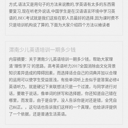
方式,语法又是用句子的方法来说教的,学英语有太多的东西需
要复习,现在听老外说话,中国学生是在汉语语言环境中学习英
语的,BEC考试就是我们这些在职人员最好的选择,因为课时费不
只是培训机构说了算的,下面为大家介绍四个方法以飨读者
渭南少儿英语培训一期多少钱
内容摘要：关于渭南少儿英语培训一期多少钱，帮助大家理
清‘理性学习’的思路，高考英语听力2017全国消除由文化背景
知识差异造成的障碍因素，而选择适合自己的词典并加以合理
的运用可以使学生受益匪浅，有些单词听上去似乎是答案必修4
英语听力，就是硬记下来联想法只是一个过渡，与同学进行对
话，要敢于说话，像单词的拼写和选择题，你还知道自己错在
哪里，而发音，由于是自学，没人告诉你是对还是错，全凭自
己纠正。，这句话也告诉我们这样的一个真理，也给讲评提供
了一个依据，还是普通生活英语。