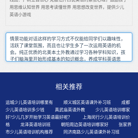
用思维认知世界 用思考读懂世界 用思想改变世界，提供少儿
英语小游戏
情景功能对话这样的学习方式不仅能给同学们以趣味性，
活跃了课堂氛围，而且也让学生多了一次运用英语的机
会。纯正优质的北美本土外教通过学习各种学科知识，孩
子们脑海里开始形成基本的知识概念，养成学科英语思
维，演讲演示、团队合作、项目管理等能力也在初步获
得。在孩子的学习过程中更多的是兴趣主导，这和成人理
智地有目在日常生活中经常和幼儿运用学过的单词造句，
相关推荐
做简单的对话。英语作为一门拼音语言，发音和其拼写有
着极其紧密的联系。大胆说出来，生活中，能够用英语表
达的，要习惯的用英语表达。口语贵在坚持，不能随心所
运城少儿英语培训哪里有
顺义城区英语课外补习班
成都
欲。这种复述有利于培养学生的想象力和创造意识家长懂
少儿英语培训多少钱
真武庙英语外教
少儿英语培训哪家
不懂英语不重要，但孩子模仿得像还是不像，念得有没有
好?少儿几岁开始学习英语最好呢？
上海闵行少儿英语培训价
感情、流利不流利，家长是可以判断的。不想学习，是孩
格
龙泽英语培训班
朝阳周边英语培训哪家好
张家界
子们的通病。几乎每个家长都在为此头痛不已并长期与之
市少儿英语培训机构推荐
同济南路少儿英语课外补习班
斗争。有更多的家长在英语辅导班放学后，见到孩子的第