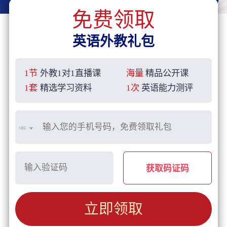
免费领取
英语外教礼包
1节
外教1对1直播课
海量
精品公开课
1套
精选学习资料
1次
英语能力测评
+86
获取码证码
立即领取