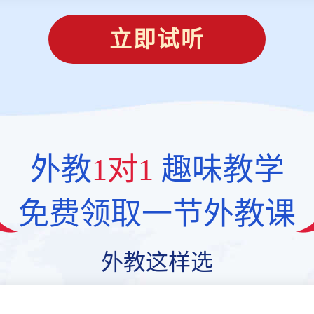
立即试听
外教
1对1
趣味教学
免费领取一节外教课
外教这样选