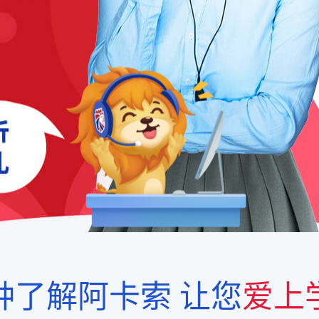
钟了解阿卡索
让您
爱上