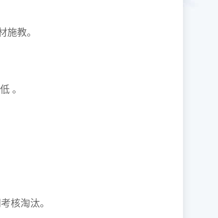
1因材施教。
取率低 。
资格证。
期考核淘汰。