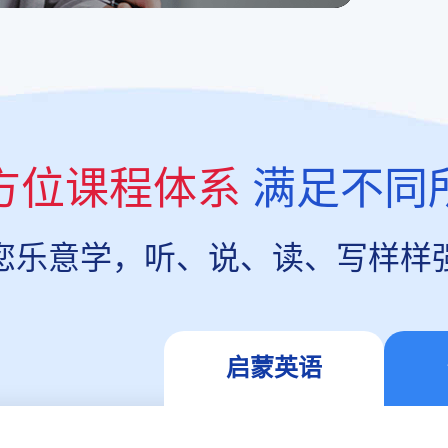
方位课程体系
满足不同
您乐意学，听、说、读、写样样
启蒙英语