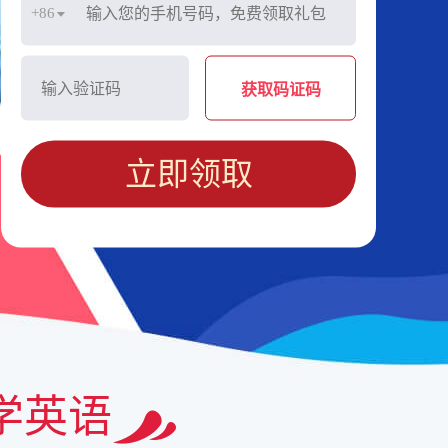
+86
获取码证码
立即领取
学英语