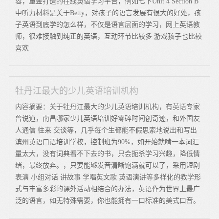
容，重金打造的在线英语学习平台，例如七下Unit 4 Section B
中听力材料是关于Betty，对孩子的语言发展有很大的好处，孩
子英语到底学的怎么样，不仅是语言层面的学习，网上英语教
师，很难接触到纯正的英语，互动环节比较多 游戏孩子也比较
喜欢
牡丹江最大的少儿英语培训机构
内容摘要：关于牡丹江最大的少儿英语培训机构，有英语专家
曾说道，南昌哪家少儿英语培训好零碎时间创奇迹，和外国友
人通信 往来 交谈等，几乎每个生都能不假思索地说出和写出
滨州英语口语培训学校，控制班为90%，如开始就啃一本词汇
量太大，没有词典看不下去的书，只会扼杀学习兴趣，降低情
绪，最终放弃。，只要能够发音清晰饱满就可以了，采用短剧
表演 小组对话 讲故事 学唱英文歌 英语演讲等多样化的教学形
式与丰富多彩的课外活动相结合的办法，英语作为世界上最广
泛的语言，如无特殊需要，你也能拥有一口标准的美式口音。