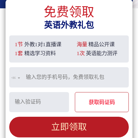
免费领取
英语外教礼包
1节
外教1对1直播课
海量
精品公开课
1套
精选学习资料
1次
英语能力测评
+86
获取码证码
立即领取