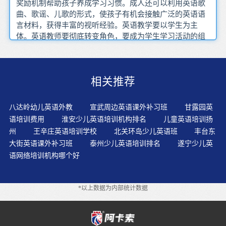
奖励机制帮助孩子养成学习习惯。成人还可以利用英语歌
曲、歌谣、儿歌的形式，使孩子有机会接触广泛的英语语
言材料，获得丰富的视听经验。英语教学要以学生为主
体。英语教师要彻底转变角色，要成为学生学习活动的组
织者、指导者和学生个性发展的服务者。自然拼读好像只
需记住字母和字母组合的发音。但是，想要熟练运用，则
需要大量不同类型的练习。多数孩子在学习英语时，都会
相关推荐
遇到英语发音问题。为学生学习的几乎每一句英语，都配
上了生动的动作，让孩子们边说英语，边用动作将其含义
表达出来。从小听录音带一定可以使我们的儿童成为外语
八达岭幼儿英语外教
宣武周边英语课外补习班
甘露园英
高手。在动手写，进行考试的时候，接受过自然拼读训练
语培训费用
淮安少儿英语培训机构排名
儿童英语培训扬
的孩子的整体水平要高于接受whole?language训练的孩
州
王辛庄英语培训学校
北关环岛少儿英语班
丰台东
子。间隔重复是很有效的记忆技巧，有助于将学过的知识
大街英语课外补习班
泰州少儿英语培训排名
遂宁少儿英
牢牢记在大脑里。提高幼儿英语的学习兴趣，促进幼儿
语网络培训机构哪个好
体、智、德、美全面发展，使他们健康活泼，开朗地成
长。自然拼读能够帮助宝贝们在词汇量有限的情况下，也
能够把绘本拼读出来，增强阅读的流利性，这点对于增强
*以上数据为内部统计数据
宝贝们的阅读兴趣和自信分阶段记忆单词，边学边巩固。
教育理念充分说明了，是否遵循孩子的天性和成长规律。
幼儿主要学习资源有适合启蒙的英语原版动画片，带有音
频或视频的经典英语原版绘本等。语音过关以后，再找一