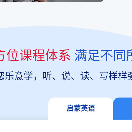
方位课程体系
满足不同
您乐意学，听、说、读、写样样
启蒙英语