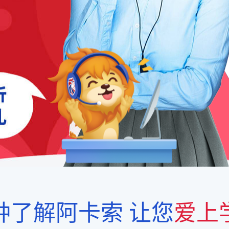
钟了解阿卡索
让您
爱上