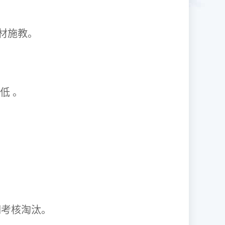
1因材施教。
取率低 。
资格证。
期考核淘汰。