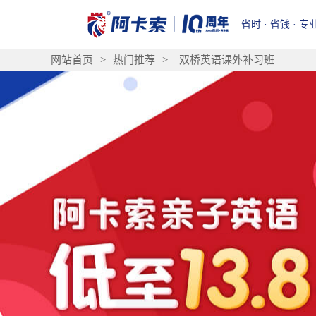
省时 · 省钱 · 专
网站首页
>
热门推荐
>
双桥英语课外补习班