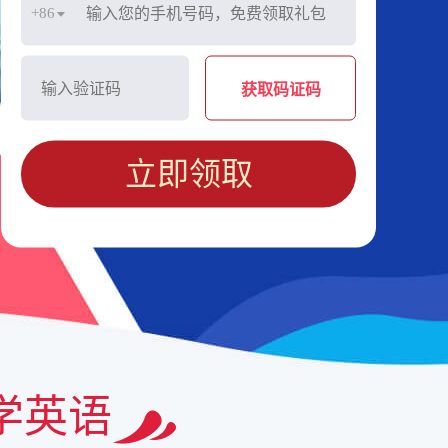
+86
获取码证码
立即领取
学英语