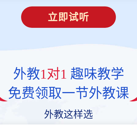
立即试听
外教
1对1
趣味教学
免费领取一节外教课
外教这样选