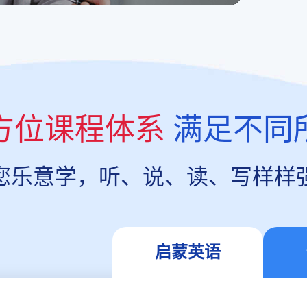
方位课程体系
满足不同
您乐意学，听、说、读、写样样
启蒙英语