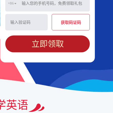
+86
获取码证码
立即领取
学英语