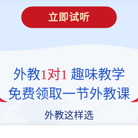
立即试听
外教
1对1
趣味教学
免费领取一节外教课
外教这样选