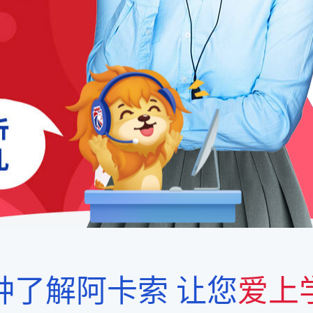
钟了解阿卡索
让您
爱上