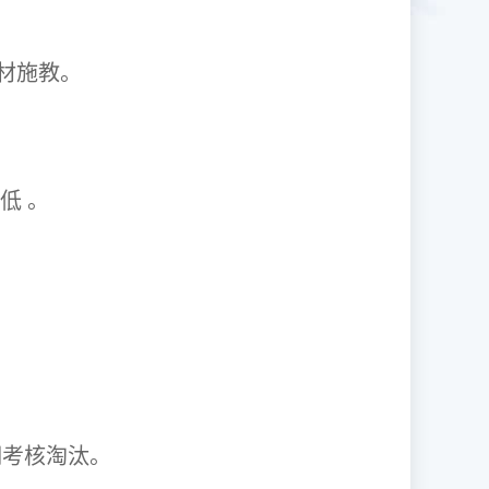
1因材施教。
取率低 。
资格证。
期考核淘汰。