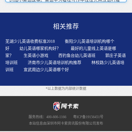
稿，或列出中文提纲，再把汉语一句句机械地转换成英
语，所以，使得英语带有明显的汉语痕迹。幼儿英语故事
活动需要精心创设环境、要想孩子喜欢你的英语课，你的
相关推荐
语音语调要像可乐一样富于变化，时刻吸引和刺激孩子的
听觉神经。针对幼儿的特点,教师注意积极引导,利用课堂教
学,激发幼儿学习英语的兴趣,培养其初步的语感,将会事半
芜湖少儿英语收费标准2018
衡阳少儿英语培训机构哪个
功倍。在美国，孩子学习的课程内容非常丰富，以英文
好
幼儿英语哪家机构好？
最好的儿童线上英语是哪
（语文），数学和科学（自然科学与社会科学）主体课程
家？
生英语小游戏
西钓鱼台幼儿英语班
郭庄子英语
为主，对于自然科学与社会文化有较全面的了解，除了传
培训班
济南市少儿英语培训机构推荐
林校路少儿英语培
授知识，尤其注重对孩子探索精神，学习能力与领导力的
训班
宣武周边少儿英语哪个好
培养与塑造。家长要在课外为孩子创造轻松愉快的学习环
境和氛围，使孩子喜欢学英语。幼儿学习外语虽然已经开
始普及，英语包含听，说，读，写四个方面。上面提到了
*以上数据为内部统计数据
积累，听新闻，看电影，阅读报纸，杂志真的都可以为我
们孩子的英语口语提高提供良好的语言基础和丰富的素
材。随着英语学习的持续升温，在英语学习者的大军中，
儿童成为又一主力军，儿童由于其生理和心理的特点，决
定其学习方法有其特殊性。全身反应法能够一下子就抓住
服务热线：400-600-1166
粤ICP备19156451号
学生的注意力，吸引学生参加活动，让他们在轻松快乐的
本站信息由深圳市阿卡索资讯股份有限公司发布
学习环境中，犹如身临其境般的体验英语。幼儿的特点是