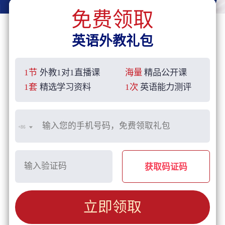
免费领取
英语外教礼包
1节
外教1对1直播课
海量
精品公开课
1套
精选学习资料
1次
英语能力测评
+86
获取码证码
立即领取