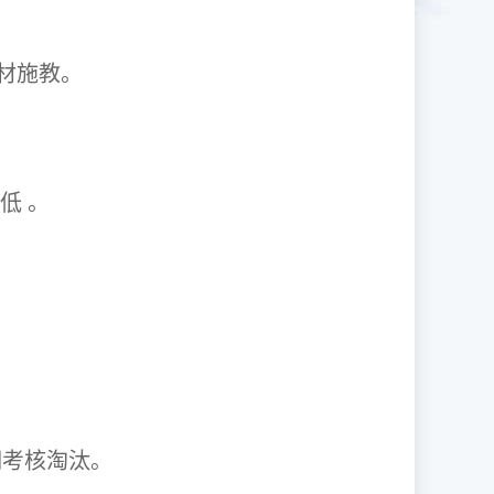
1因材施教。
取率低 。
资格证。
期考核淘汰。