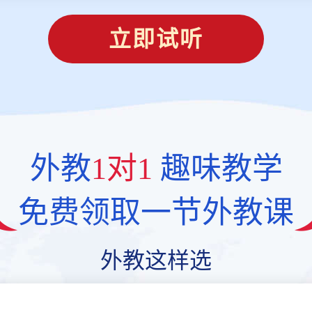
立即试听
外教
1对1
趣味教学
免费领取一节外教课
外教这样选