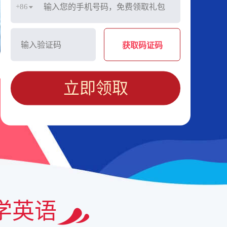
+86
获取码证码
立即领取
学英语