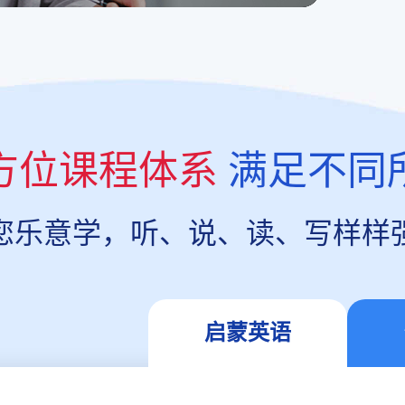
方位课程体系
满足不同
您乐意学，听、说、读、写样样
启蒙英语