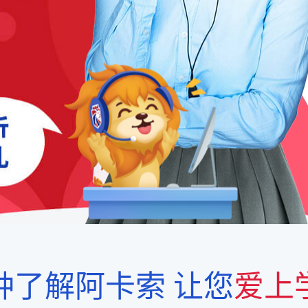
钟了解阿卡索
让您
爱上