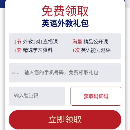
免费领取
英语外教礼包
1节
外教1对1直播课
海量
精品公开课
1套
精选学习资料
1次
英语能力测评
+86
获取码证码
立即领取