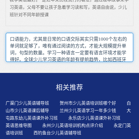
习英语，父母不要让孩子急着学习读和写，英语自由说，少儿
班针对不同年龄授课
口语能力，尤其是日常的口语交际其实只需1000个左右的
单词就足够了，唯有通过阅读的方式，才能大规模提升单
词，句型的数量。学习一种语言一定要有语言环境才能学
得好。全球少儿学习英语的年龄有提前趋势，比如西班牙
政府曾规定少儿学习英语的门槛是6岁，但今年已提前至5
岁。中国孩子在父母督促下也早早赶考。?在教材、教学方
法等方面，阿卡索外教网都是紧跟欧美主流，孩子可以享
相关推荐
受先进的西式英语教育。幼儿的心理障碍小。大人在学习
外语时，会介意自己的文法和意思是否正确，说错了会觉
得没有面子可以常用“比一比，谁的音发得最佳”的竞赛来
广渠门少儿英语辅导班
贺州市少儿英语培训班哪个好
白
使孩子集中注意力，养成仔细听音、观察口形、认真模仿
山市少儿英语课后辅导
兰州少儿英语学习一年多少钱
大
的好习惯。幼儿科学学习的核心是激发探究欲望，培养探
屯路东幼儿英语课外补习班
永乐店少儿英语课外补习班
究能力。学英语要使用我们平时没有意识到的另外一个大
英语思维导图
永州少儿英语培训机构点评介绍
永定门英
脑—超逻辑意识脑！从心理学来说，6岁前，孩子声音敏感
语培训班
西钓鱼台少儿英语辅导班
度相对较高，右脑控制发音器官的能力较强，发音的运动