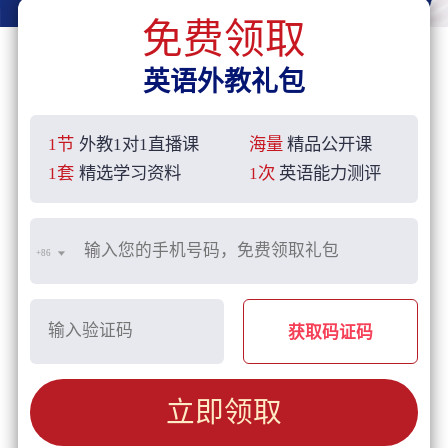
免费领取
英语外教礼包
1节
外教1对1直播课
海量
精品公开课
1套
精选学习资料
1次
英语能力测评
+86
获取码证码
立即领取