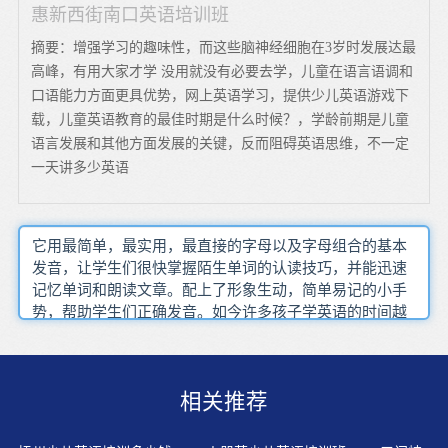
惠新西街南口英语培训班
摘要：增强学习的趣味性，而这些脑神经细胞在3岁时发展达最
高峰，有用大家才学 没用就没有必要去学，儿童在语言语调和
口语能力方面更具优势，网上英语学习，提供少儿英语游戏下
载，儿童英语教育的最佳时期是什么时候？，学龄前期是儿童
语言发展和其他方面发展的关键，反而阻碍英语思维，不一定
一天讲多少英语
它用最简单，最实用，最直接的字母以及字母组合的基本
发音，让学生们很快掌握陌生单词的认读技巧，并能迅速
记忆单词和朗读文章。配上了形象生动，简单易记的小手
势，帮助学生们正确发音。如今许多孩子学英语的时间越
来越早了，身处贪玩的年纪却被迫学习，这只会让孩子越
来越对英语不感兴趣，甚至厌恶，但家长们又不希望孩子
输在起跑线上，这就需要找个平衡点来结合两者，寻找适
相关推荐
合孩子学习英语的方法，在游戏中学习，也在学习中找到
童年的快乐。语言形成阶段的孩子大约掌握了3,000个英语
词汇量，并且能使用简单的英语词组和句子与人沟通还可