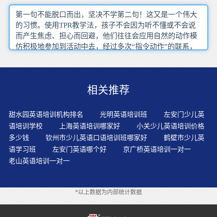
第一句不能脱口而出，坚决不学第二句！这又是一个伟大
的习惯。使用TPR教学法，孩子不会因为听不懂或不会说
而产生焦虑、担心而回避，他们往往会应用自然的动作模
仿积极地参加到活动中去，经过多次“指令动作”的联系，
自然地听懂、学会表达。孩子学英语，不是为了考试，而
是陶冶性情、扩大视野。孩子学英语，只有先从兴趣出
发、淡忘考试，以后才能考试拔尖。?不建议背诵，背诵会
相关推荐
给孩子带来负担。听录音报告的效果，远比不上在现场听
报告人亲自讲话的效果好的缘故。学语言是为了应用，而
不是为了死记硬背，在考场上拿高分。孩子的心是敏感而
甜水园英语培训机构排名
光明英语培训班
左安门少儿英
脆弱的，对他的每一点进步都要及时的肯定，告诉孩子他
语培训学校
上海英语培训哪家好
小关少儿英语培训价格
是最优秀的。似乎所有的人都或多或少自己练习过英语口
多少钱
钦州市少儿英语口语培训班哪家好
鹤壁市少儿英
语，可这练成的水平除了参差不齐外，还有很大一部分笔
语学习班
左安门英语哪个好
京广桥英语培训一对一
头英语强者至今仍开不了口说英语。对于低龄儿童应该选
老山英语培训一对一
择词语、句子重复率高，故事人物较少、情节简单的故
事。提前教会幼儿查英文词典的方法，让他有问题就去问
问字典老师，不但学习到了新知识，还加强了幼儿学习的
*以上数据为内部统计数据
主动性！背单词是一个循序渐进的过程，一口吃不成大胖
子。如果家长或教师自身的英语水平有限，不能有效地应
用英语组织活动，则可以借助于录像带、VCD或游戏软件