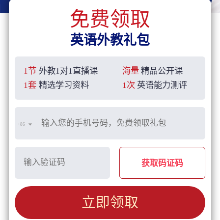
免费领取
英语外教礼包
1节
外教1对1直播课
海量
精品公开课
1套
精选学习资料
1次
英语能力测评
+86
获取码证码
立即领取