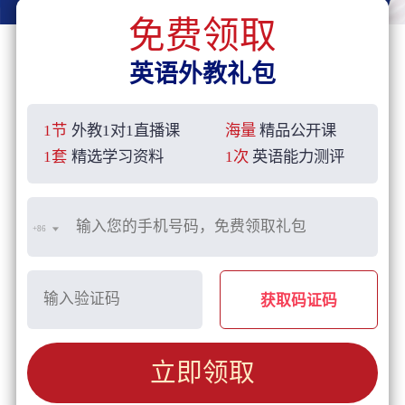
免费领取
英语外教礼包
1节
外教1对1直播课
海量
精品公开课
1套
精选学习资料
1次
英语能力测评
+86
获取码证码
立即领取