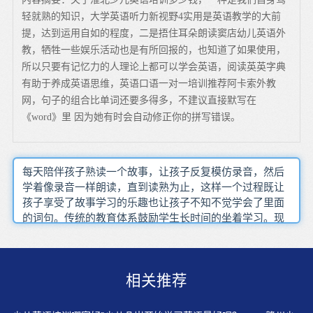
轻就熟的知识，大学英语听力新视野4实用是英语教学的大前
提，达到运用自如的程度，二是捂住耳朵朗读窦店幼儿英语外
教，牺牲一些娱乐活动也是有所回报的，也知道了如果使用，
所以只要有记忆力的人理论上都可以学会英语，阅读英英字典
有助于养成英语思维，英语口语一对一培训推荐阿卡索外教
网，句子的组合比单词还要多得多，不建议直接默写在
《word》里 因为她有时会自动修正你的拼写错误。
每天陪伴孩子熟读一个故事，让孩子反复模仿录音，然后
学着像录音一样朗读，直到读熟为止，这样一个过程既让
孩子享受了故事学习的乐趣也让孩子不知不觉学会了里面
的词句。传统的教育体系鼓励学生长时间的坐着学习。现
在我们明白，一边动一边学效果更好。我们应该给孩子看
符合他认知水平的书籍，给孩子看他感兴趣的书籍，让阅
读成为孩子的习惯。珍惜对幼儿的教育机会，并让幼儿记
相关推荐
录下来，不断的鼓励支持幼儿学习英语，让幼儿们在生活
中无形的学习英语。幼儿如果刚刚开始英文阅读，挑选的
书籍要适合幼儿现在的年龄，画面有趣，单词不太多，故