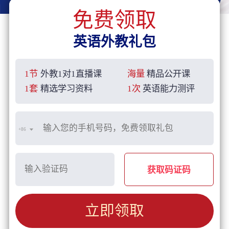
免费领取
英语外教礼包
1节
外教1对1直播课
海量
精品公开课
1套
精选学习资料
1次
英语能力测评
+86
获取码证码
立即领取