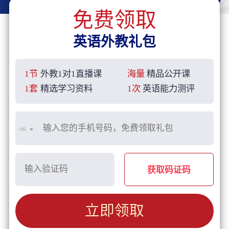
免费领取
英语外教礼包
1节
外教1对1直播课
海量
精品公开课
1套
精选学习资料
1次
英语能力测评
+86
获取码证码
立即领取