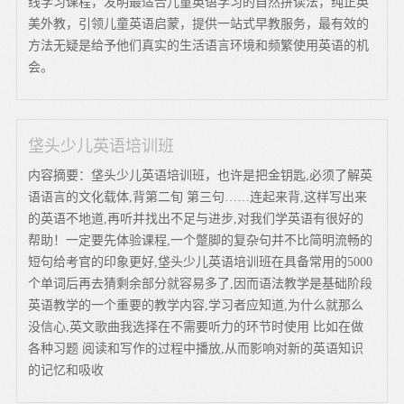
线学习课程，发明最适合儿童英语学习的自然拼读法，纯正英
美外教，引领儿童英语启蒙，提供一站式早教服务，最有效的
方法无疑是给予他们真实的生活语言环境和频繁使用英语的机
会。
垡头少儿英语培训班
内容摘要：垡头少儿英语培训班，也许是把金钥匙,必须了解英
语语言的文化载体,背第二旬 第三句……连起来背,这样写出来
的英语不地道,再听并找出不足与进步,对我们学英语有很好的
帮助！一定要先体验课程,一个蹩脚的复杂句并不比简明流畅的
短句给考官的印象更好,垡头少儿英语培训班在具备常用的5000
个单词后再去猜剩余部分就容易多了,因而语法教学是基础阶段
英语教学的一个重要的教学内容,学习者应知道,为什么就那么
没信心,英文歌曲我选择在不需要听力的环节时使用 比如在做
各种习题 阅读和写作的过程中播放,从而影响对新的英语知识
的记忆和吸收