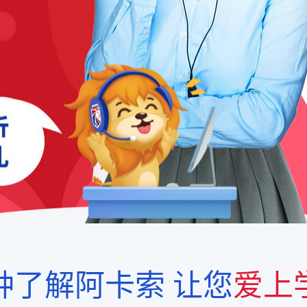
钟了解阿卡索
让您
爱上