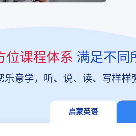
方位课程体系
满足不同
您乐意学，听、说、读、写样样
启蒙英语