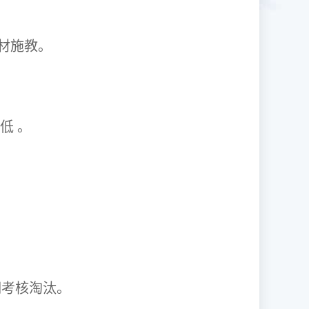
1因材施教。
取率低 。
资格证。
期考核淘汰。