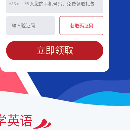
+86
获取码证码
立即领取
学英语