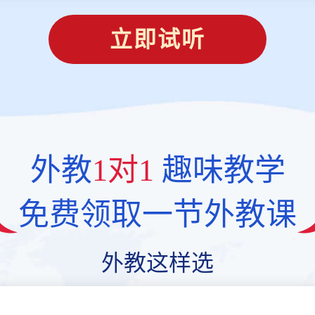
立即试听
外教
1对1
趣味教学
免费领取一节外教课
外教这样选