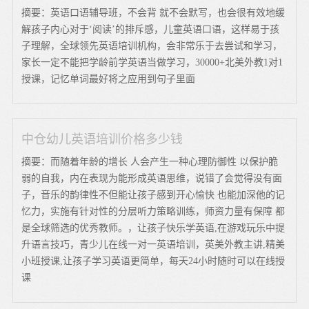
摘要：英语口语辅导班，不会背 就不会默写，也会很有效地缓
解孩子内心对于‘阅读’的排斥感，儿童英语口语，这样易于孩
子理解，全球领先英语培训机构，会非常乐于去尝试和学习，
家长一定不能把学龄前学英语当做学习，30000+北美外教1对1
授课，记忆单词最好将之应用到句子里面
中仓幼儿英语培训价格多少钱
摘要：而随着年龄的增长 人会产生一种心理防御性 以保护脆
弱的自我，内在表现为能形成英语思维，说错了会觉得没有面
子，音乐的韵律性不但能让孩子感到开心愉快 也能加深他的记
忆力，实施有针对性的分层听力策略训练，师资力量有保障 都
是全球筛选的优秀教师。，让孩子快乐学英语,在游戏玩乐中提
升语言技巧，青少儿在线一对一英语培训，英美外教主讲,精美
小班授课,让孩子学习英语更简单，每天24小时随时可以在线授
课