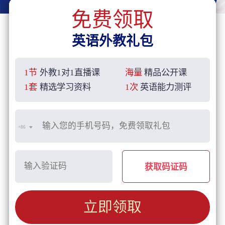
免费领取
英语外教礼包
1节
外教1对1直播课
海量
精品公开课
1套
精选学习资料
1次
英语能力测评
+86
获取码证码
立即领取