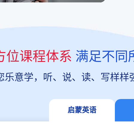
方位课程体系
满足不同
您乐意学，听、说、读、写样样
启蒙英语