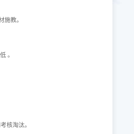
1因材施教。
取率低 。
资格证。
期考核淘汰。