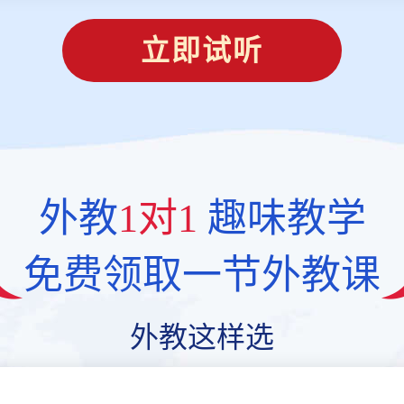
立即试听
外教
1对1
趣味教学
免费领取一节外教课
外教这样选