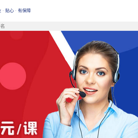
业 · 贴心 · 有保障
排名