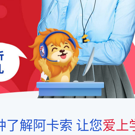
钟了解阿卡索
让您
爱上