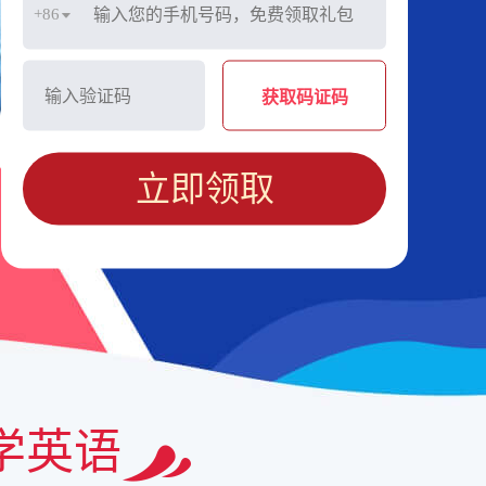
+86
获取码证码
立即领取
学英语