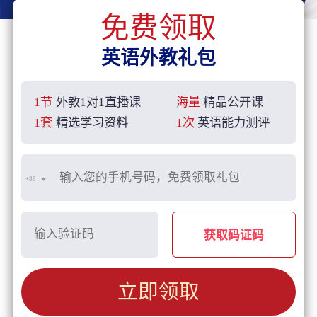
免费领取
英语外教礼包
1节
外教1对1直播课
海量
精品公开课
1套
精选学习资料
1次
英语能力测评
+86
获取码证码
立即领取