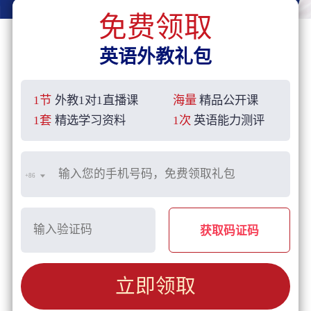
免费领取
英语外教礼包
1节
外教1对1直播课
海量
精品公开课
1套
精选学习资料
1次
英语能力测评
+86
获取码证码
立即领取