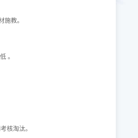
1因材施教。
取率低 。
资格证。
期考核淘汰。