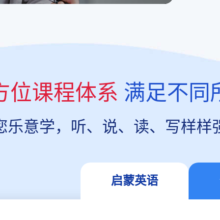
方位课程体系
满足不同
您乐意学，听、说、读、写样样
启蒙英语