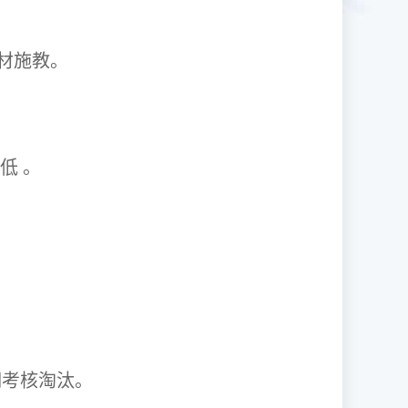
1因材施教。
取率低 。
资格证。
期考核淘汰。