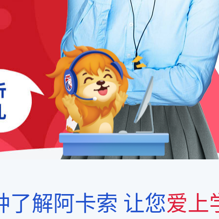
钟了解阿卡索
让您
爱上