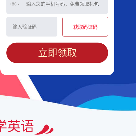
+86
获取码证码
立即领取
学英语