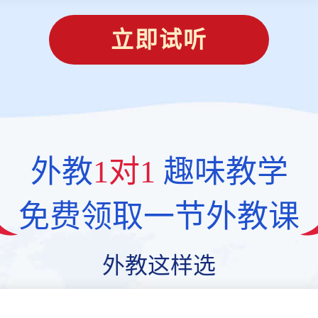
立即试听
外教
1对1
趣味教学
免费领取一节外教课
外教这样选