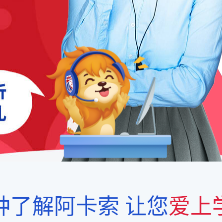
钟了解阿卡索
让您
爱上