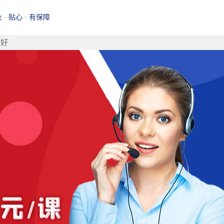
业 · 贴心 · 有保障
最好