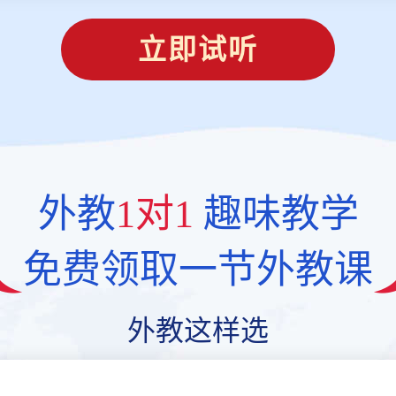
立即试听
外教
1对1
趣味教学
免费领取一节外教课
外教这样选