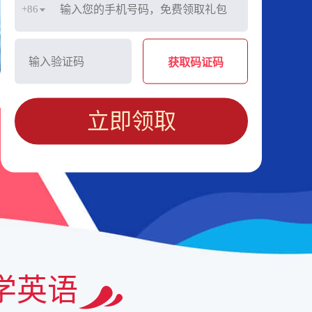
+86
获取码证码
立即领取
学英语