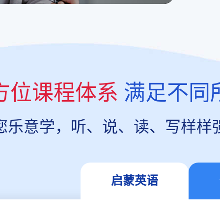
方位课程体系
满足不同
您乐意学，听、说、读、写样样
启蒙英语