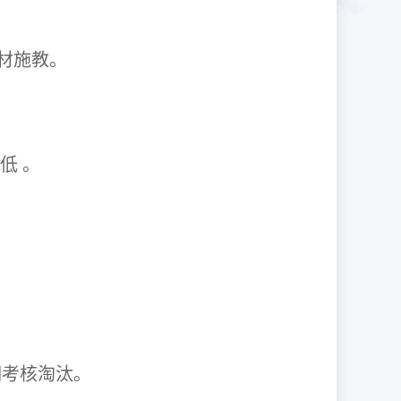
1因材施教。
取率低 。
资格证。
期考核淘汰。