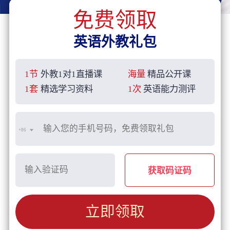
免费领取
英语外教礼包
1节
外教1对1直播课
海量
精品公开课
1套
精选学习资料
1次
英语能力测评
+86
获取码证码
立即领取