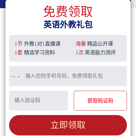
免费领取
英语外教礼包
1节
外教1对1直播课
海量
精品公开课
1套
精选学习资料
1次
英语能力测评
+86
获取码证码
立即领取